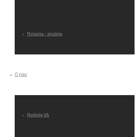
Flotacija – enolmix
O nas
Podjetje VA