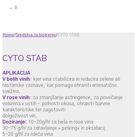
0
Home
/
Sredstva za bistrenje
/
CYTO STAB
CYTO STAB
APLIKACIJA
V belih vinih
: kjer vina stabilizira in reducira zelene ali
rastlinske zaznave, kar pomaga ohraniti aromatično
svežino.
V rose vinih
: za zmanjšanje astringence, za povečanje
volumna v ustih – polnosti okusa, ohraniti barvne
karakteristike ter zagotoviti
dolgoživost vin.
Doziranje:
10-20g/hl za bela in rose vina
30-75 g/hl za zdravljenje » pinking« in oksidacij
5-20 g/hl za rdeča vina