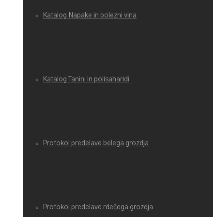
Katalog Napake in bolezni vina
Katalog Tanini in polisaharidi
Protokol predelave belega grozdja
Protokol predelave rdečega grozdja