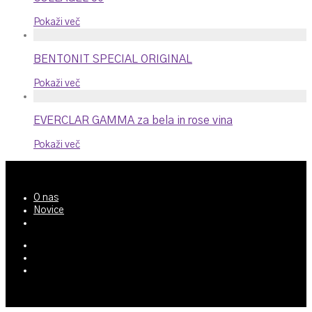
Pokaži več
BENTONIT SPECIAL ORIGINAL
Pokaži več
EVERCLAR GAMMA za bela in rose vina
Pokaži več
O nas
Novice