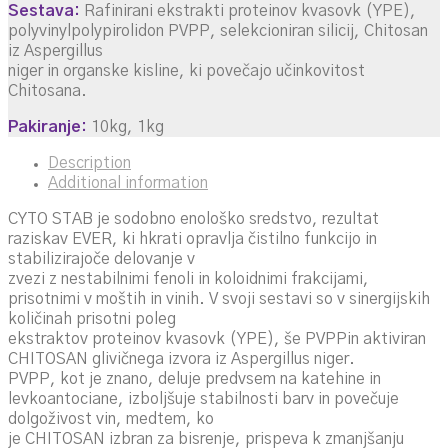
Sestava:
Rafinirani ekstrakti proteinov kvasovk (YPE),
polyvinylpolypirolidon PVPP, selekcioniran silicij, Chitosan
iz Aspergillus
niger in organske kisline, ki povečajo učinkovitost
Chitosana.
Pakiranje:
10kg, 1kg
Description
Additional information
CYTO STAB je sodobno enološko sredstvo, rezultat
raziskav EVER, ki hkrati opravlja čistilno funkcijo in
stabilizirajoče delovanje v
zvezi z nestabilnimi fenoli in koloidnimi frakcijami,
prisotnimi v moštih in vinih. V svoji sestavi so v sinergijskih
količinah prisotni poleg
ekstraktov proteinov kvasovk (YPE), še PVPPin aktiviran
CHITOSAN glivičnega izvora iz Aspergillus niger.
PVPP, kot je znano, deluje predvsem na katehine in
levkoantociane, izboljšuje stabilnosti barv in povečuje
dolgoživost vin, medtem, ko
je CHITOSAN izbran za bisrenje, prispeva k zmanjšanju