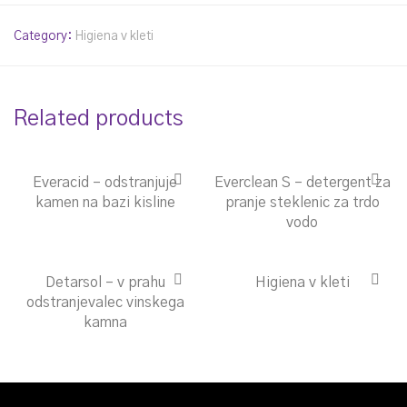
Category:
Higiena v kleti
Related products
Everacid – odstranjuje
Everclean S – detergent za
kamen na bazi kisline
pranje steklenic za trdo
vodo
Detarsol – v prahu
Higiena v kleti
odstranjevalec vinskega
kamna